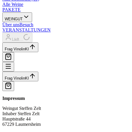
Alle Weine
PAKETE
WEINGUT
Über uns
Besuch
VERANSTALTUNGEN
Lädt…
Frag Vinolin
KI
Frag Vinolin
KI
Impressum
Weingut Steffen Zelt
Inhaber Steffen Zelt
Hauptstraße 44
67229 Laumersheim