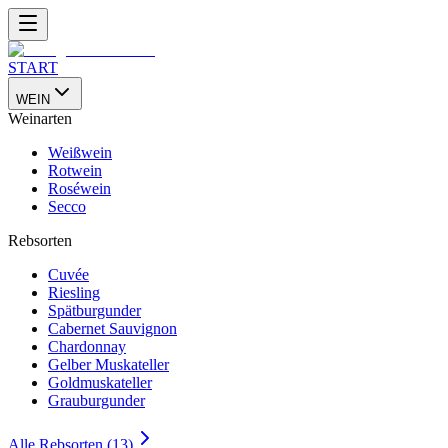
START
WEIN
Weinarten
Weißwein
Rotwein
Roséwein
Secco
Rebsorten
Cuvée
Riesling
Spätburgunder
Cabernet Sauvignon
Chardonnay
Gelber Muskateller
Goldmuskateller
Grauburgunder
Alle Rebsorten (13)